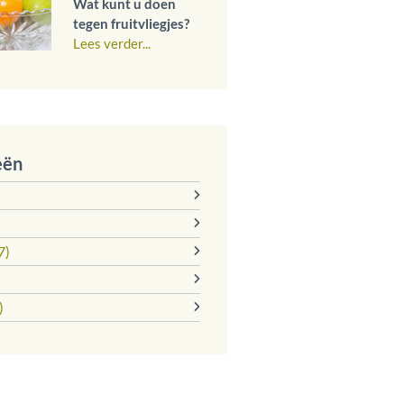
Wat kunt u doen
tegen fruitvliegjes?
Lees verder...
eën
7)
)